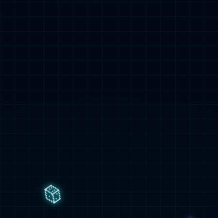
企业邮箱
智慧连接万物
物联网
通信服务
5G+AloT创新企业
行业领先的人工智能物联网服务提供商
通信网络物理连接设备供应商
国内领先的信息网络服务商
物联网
通信服务
物联网
物联网时代智慧服务商，提前完成物联网“云+端”先进生态整
合，为公用事业、智慧城市、智能制造、交通物流、车联网、
能家居等领域提供全方位、一揽子物联网解决方案。
查看更多
通信服务
业务范围涉及核心网、传送网、业务网、无线网、接入网、增
电信业务、电力、土建等，可为客户提供咨询、勘察及设计、