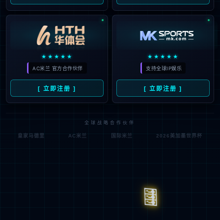
工程施工
维护及网优
系统集成
其他业务
客户服务
人才发展
投资者关系
投资者关系
上市情况
公司治理
定期报告
投资者保护
联系方式
信息公开
信息公开
公示通知
审计监察
英国365上市集团科技股份有限公司
成员企业
芯讯通无线科技（上海）有限公司
龙尚科技（上海）有限公司
日海通信服务有限公司
英国365上市集团科技股份有限公司
快速链接
办公OA