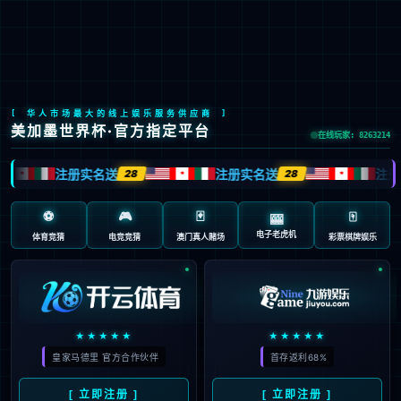
EN
集团概况
集团概况
公司介绍
企业荣誉
社会责任
企业愿景
发展历程
产业布局
物联网
通信服务
解决方案
智慧园区
智慧社区
物联网感知平台
模组
芯讯通模组
龙尚模组
设计咨询